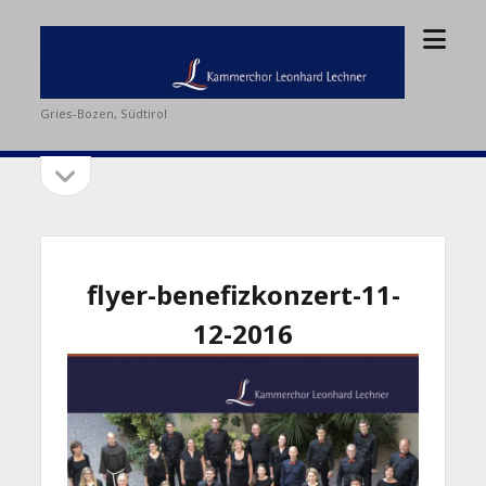
Menü
Kammerchor
öffne
Leonhard
Lechner
Gries-Bozen, Südtirol
Seitenleiste
Seitenleiste
öffnen
flyer-benefizkonzert-11-
12-2016