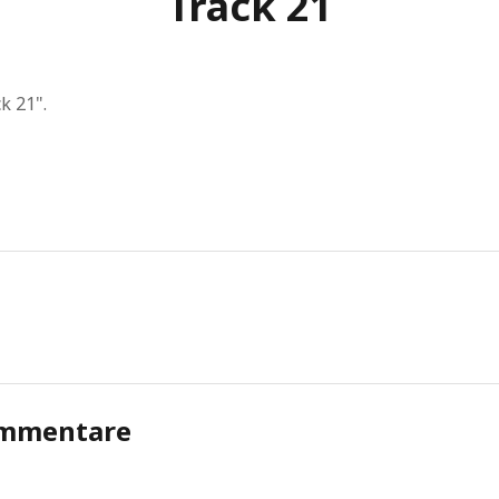
Track 21
k 21".
mmentare